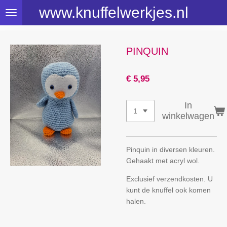
www.knuffelwerkjes.nl
Ga
direct
naar
de
PINQUIN
hoofdinhoud
€ 5,95
In
winkelwagen
Pinquin in diversen kleuren.
Gehaakt met acryl wol.
Exclusief verzendkosten. U
kunt de knuffel ook komen
halen.